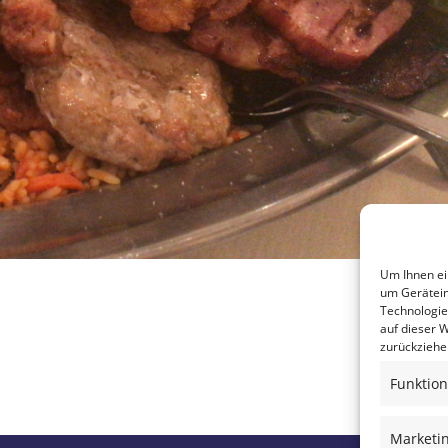
Um Ihnen ei
um Gerätein
Technologie
auf dieser W
zurückziehe
Funktion
Marketi