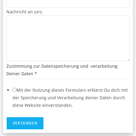
h
Nachricht an uns:
t
B
e
t
r
e
f
Zustimmung zur Datenspeicherung und -verarbeitung
f
Deiner Daten
*
/
Mit der Nutzung dieses Formulars erklärst Du dich mit
der Speicherung und Verarbeitung deiner Daten durch
diese Website einverstanden.
VERSENDEN