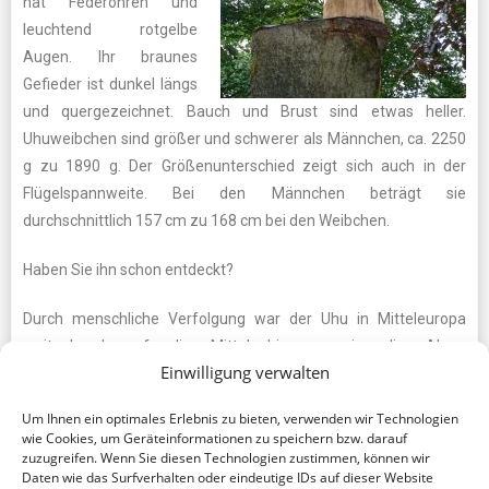
hat Federohren und
leuchtend rotgelbe
Augen. Ihr braunes
Gefieder ist dunkel längs
und quergezeichnet. Bauch und Brust sind etwas heller.
Uhuweibchen sind größer und schwerer als Männchen, ca. 2250
g zu 1890 g. Der Größenunterschied zeigt sich auch in der
Flügelspannweite. Bei den Männchen beträgt sie
durchschnittlich 157 cm zu 168 cm bei den Weibchen.
Haben Sie ihn schon entdeckt?
Durch menschliche Verfolgung war der Uhu in Mitteleuropa
weitgehend auf die Mittelgebirge sowie die Alpen
Einwilligung verwalten
zurückgedrängt.
Um Ihnen ein optimales Erlebnis zu bieten, verwenden wir Technologien
Nun können wir ihn an der Paschenburg entdecken. Herbert
wie Cookies, um Geräteinformationen zu speichern bzw. darauf
Hartings Privatinitiative hat das möglich gemacht. Ein Exemplar
zuzugreifen. Wenn Sie diesen Technologien zustimmen, können wir
Daten wie das Surfverhalten oder eindeutige IDs auf dieser Website
thront auf einem ca. vier Meter hohen Buchenstumpf.