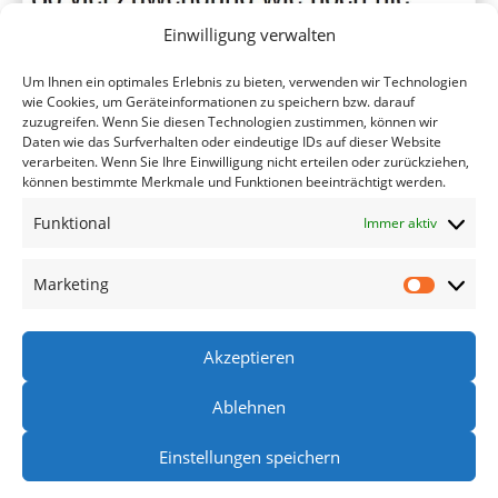
Einwilligung verwalten
Um Ihnen ein optimales Erlebnis zu bieten, verwenden wir Technologien
wie Cookies, um Geräteinformationen zu speichern bzw. darauf
zuzugreifen. Wenn Sie diesen Technologien zustimmen, können wir
Daten wie das Surfverhalten oder eindeutige IDs auf dieser Website
verarbeiten. Wenn Sie Ihre Einwilligung nicht erteilen oder zurückziehen,
können bestimmte Merkmale und Funktionen beeinträchtigt werden.
Funktional
Immer aktiv
Wir bedanken uns recht herzlich!!
Marketing
Quelle: Magazin Schaufenster by DEWEZET vom 27.11.2025
www.https://magazine.dewezet.de/
Akzeptieren
Ablehnen
Datenschutzerklärung
Kontakt
Impressum
Einstellungen speichern