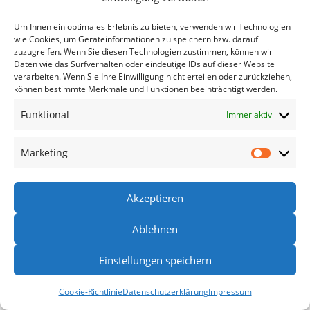
Gruppen aus Schaumburg, Deckbergen, Westendorf, Lange Breite
Um Ihnen ein optimales Erlebnis zu bieten, verwenden wir Technologien
gegen Namhafte Gegner, so wie Seniorenboulen,
wie Cookies, um Geräteinformationen zu speichern bzw. darauf
zuzugreifen. Wenn Sie diesen Technologien zustimmen, können wir
bitten wir gerne um Anfragen und Anregungen.
Daten wie das Surfverhalten oder eindeutige IDs auf dieser Website
verarbeiten. Wenn Sie Ihre Einwilligung nicht erteilen oder zurückziehen,
können bestimmte Merkmale und Funktionen beeinträchtigt werden.
Funktional
Immer aktiv
Fragen zum Spielbetrieb unter 0171-4744713 oder
info(at)heimatvereinschaumburg.de oder roland.mrasek@gmx.net
Marketing
Akzeptieren
Datenschutzerklärung
Kontakt
Impressum
Ablehnen
Cookie-Richtlinie (EU)
Einstellungen speichern
Cookie-Richtlinie
Datenschutzerklärung
Impressum