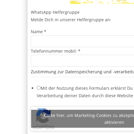
WhatsApp Helfergruppe
Melde Dich in unserer Helfergruppe an:
Name
*
m
Telefonnummer mobil:
*
o
b
Zustimmung zur Datenspeicherung und -verarbeit
i
l
Mit der Nutzung dieses Formulars erklärst Du
:
Verarbeitung deiner Daten durch diese Website
Z
u
s
Klicke hier, um Marketing-Cookies zu akzepti
t
aktivieren
i
m